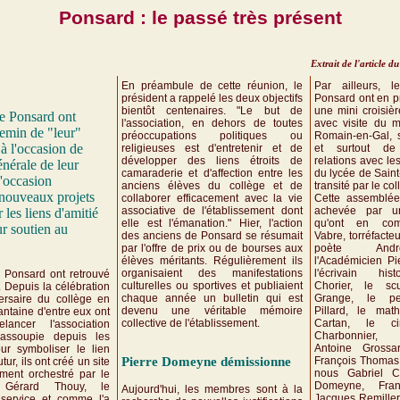
Ponsard : le passé très présent
Extrait de l'article
En préambule de cette réunion, le
Par ailleurs, 
président a rappelé les deux objectifs
Ponsard ont en pr
bientôt centenaires. "Le but de
une mini croisiè
e Ponsard ont
l'association, en dehors de toutes
avec visite du 
hemin de "leur"
préoccupations politiques ou
Romain-en-Gal, s
à l'occasion de
religieuses est d'entretenir et de
et surtout de
développer des liens étroits de
relations avec le
énérale de leur
camaraderie et d'affection entre les
du lycée de Sain
L'occasion
anciens élèves du collège et de
transité par le co
 nouveaux projets
collaborer efficacement avec la vie
Cette assemblée
associative de l'établissement dont
achevée par un
 les liens d'amitié
elle est l'émanation." Hier, l'action
qu'ont en co
ur soutien au
des anciens de Ponsard se résumait
Vabre, torréfacte
par l'offre de prix ou de bourses aux
poète Andr
élèves méritants. Régulièrement ils
l'Académicien Pi
organisaient des manifestations
l'écrivain his
 Ponsard ont retrouvé
culturelles ou sportives et publiaient
Chorier, le sc
. Depuis la célébration
chaque année un bulletin qui est
Grange, le pe
rsaire du collège en
devenu une véritable mémoire
Pillard, le math
ntaine d'entre eux ont
collective de l'établissement.
Cartan, le ci
ancer l'association
Charbonnier, 
assoupie depuis les
Antoine Grossar
r symboliser le lien
François Thomas 
Pierre Domeyne démissionne
tur, ils ont créé un site
nous Gabriel Ch
mment orchestré par le
Domeyne, Fran
nt Gérard Thouy, le
Aujourd'hui, les membres sont à la
Jacques Remiller,
service et comme l'a