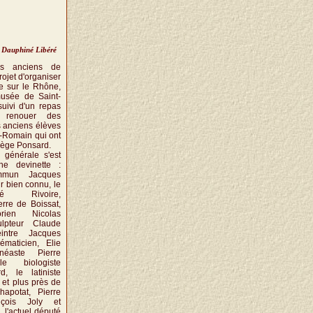
 du Dauphiné Libéré
les anciens de
ojet d'organiser
re sur le Rhône,
musée de Saint-
uivi d'un repas
 renouer des
s anciens élèves
t-Romain qui ont
llège Ponsard.
 générale s'est
e devinette :
mmun Jacques
ur bien connu, le
é Rivoire,
erre de Boissat,
torien Nicolas
ulpteur Claude
intre Jacques
ématicien, Elie
néaste Pierre
le biologiste
d, le latiniste
et plus près de
apotat, Pierre
çois Joly et
 l'actuel député