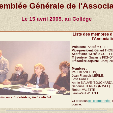
emblée Générale de l'Associa
Le 15 avril 2005, au Collège
Liste des membres d
l'Associati
Président
: André MICHEL
Vice-président
: Gérard THO
Secrétaire
: Michèle GUEFFI
Trésorière
: Suzanne PICHO
Trésorière adjointe
: Jacque
Membres
:
Paul BLANCHON,
Jean-François MERLE,
José PAREDES,
Annie SIAUVE (BOUCHARD),
Sandrine TERRAY (RAVEL)
Robert VALETTE
Jean-Paul WETZEL
 discours du Président, André Michel
Ci-dessous
les coordonnées
d
comité.