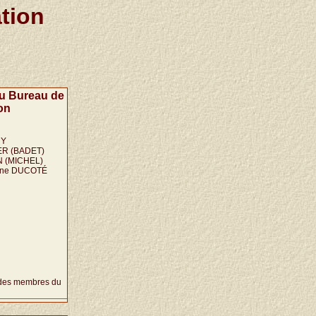
tion
u Bureau de
on
UY
ER (BADET)
N (MICHEL)
line DUCOTÉ
es membres du