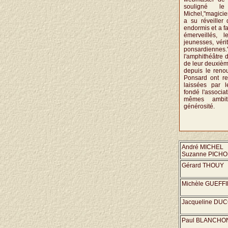
souligné le
Michel,"magicie
a su réveiller
endormis et a fa
émerveillés, 
jeunesses, véri
ponsardiennes.
l'amphithéâtre d
de leur deuxiè
depuis le reno
Ponsard ont re
laissées par l
fondé l'associa
mêmes ambi
générosité.
André MICHEL
Suzanne PICHO
Gérard THOUY
Michèle GUEFF
Jacqueline DU
Paul BLANCHO