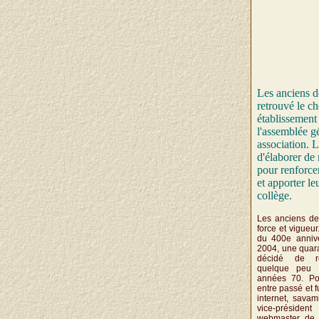
Les anciens d
retrouvé le c
établissement 
l'assemblée g
association. 
d'élaborer de
pour renforcer
et apporter le
collège.
Les anciens de
force et vigueur
du 400e annive
2004, une quara
décidé de rel
quelque peu 
années 70. Pou
entre passé et fu
internet, sava
vice-préside
webmaster de 