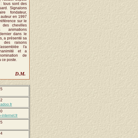
: tous sont des
ard. Signalons
ire fondateur,
 auteur en 1997
référence sur le
e des chevilles
s animations
dernier dans le
s, a présenté sa
r des raisons
'assemblée l'a
nanimité et a
omination de
à ce poste.
D.M.
25
02
adoo.fr
10
internet.fr
35
74