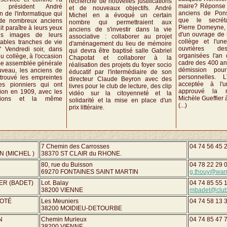
recherche de nouvelles justifications
maire? Réponse 
 président André
et de nouveaux objectifs. André
anciens de Pons
n de l'informatique qui
Michel en a évoqué un certain
que le secréta
 de nombreux anciens
nombre qui permettraient aux
Pierre Domeyne,
it paraître à leurs yeux
anciens de s'investir dans la vie
d'un ouvrage de 
les images de leurs
associative : collaborer au projet
collège et l'un
tables tranches de vie
d'aménagement du lieu de mémoire
ouvrières de
" Vendredi soir, dans
qui devra être baptisé salle Gabriel
organisées l'an 
u collège, à l'occasion
Chapotat et collaborer à la
cadre des 400 an
me assemblée générale
réalisation des projets du foyer socio
démission pou
uveau, les anciens de
éducatif par l'intermédiaire de son
personnelles. L
trouvé les empreintes
directeur Claude Beyron avec des
acceptée à l'u
es pionniers qui ont
livres pour le club de lecture, des clip
approuvé la n
tion en 1909, avec les
vidéo sur la citoyenneté et la
Michèle Gueffier 
tions et la même
solidarité et la mise en place d'un
(...)
prix littéraire.
7 Chemin des Carrosses
04 74 56 45 
N (MICHEL )
38370 ST CLAIR du RHONE.
80, rue du Buisson
04 78 22 29 
69270 FONTAINES SAINT MARTIN
g.thouy@wan
IER (BADET)
Lot. Balay
04 74 85 55 
38200 VIENNE
mbadet@club-
COTÉ
Les Meuniers
04 74 58 13 
38200 MOIDIEU-DETOURBE
N
Chemin Murieux
04 74 85 47 
38200 VIENNE