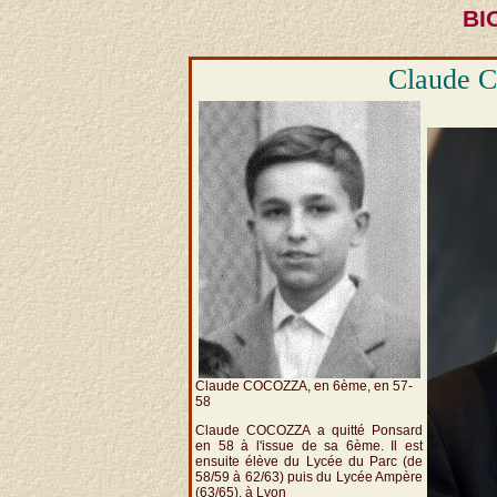
BI
Claude 
Claude COCOZZA, en 6ème, en 57-
58
Claude COCOZZA a quitté Ponsard
en 58 à l'issue de sa 6ème. Il est
ensuite élève du Lycée du Parc (de
58/59 à 62/63) puis du Lycée Ampère
(63/65), à Lyon