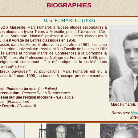
BIOGRAPHIES
Marc FUMAROLI (1932)
932 à Marseille, Marc Fumaroli a fait ses études secondaires à
 ses études au lycée Thiers à Marseile, puis à l'Université d'Aix-
 à la Sorbonne. Nommé professeur de Lettres classiques à
 il est Agrégé de Lettres classiques en 1958.
ssés dans les Aurès, il retrouve la vie civile en 1961. Il entame
te carrière universitaire : Assistant à la Faculté de Lettres de Lille
 ès Lettres et nommé Maître de Conférences à la Sorbonne la
6), il est élu Professeur au Collège de France en 1986, pour
eignement concernant : "La rhéthorique et la société dans
e
e
et XVII
siècle".
reux ouvrages(*) et publications, Marc Fumaroli est élu à
çaise le 2 mars 1995, au fauteuil 6, occupé précédemment par
.
nd
-
Poésie et terreur -
(Le Fallois)
réco-latine
- Presses De La Renaissance
 essai sur une religion moderne -
(Le Fallois)
nce
- (Flammarion)
Marc Fumaroli, l
 l'esprit -
(Gallimard)
Retrouvez
Mar
Inte