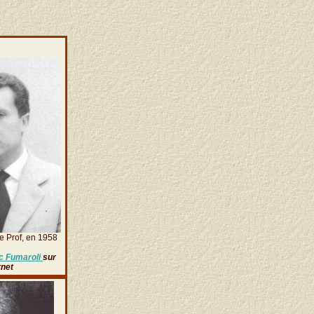
e Prof, en 1958
c Fumaroli
sur
rnet