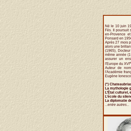
Né le 10 juin 1
Fès. Il poursuit
en-Provence et
Ponsard en 1956,
Après 27 mois pa
alors une brillan
(1965), Docteur
même année (197
assurer un ens
l'Europe du XVI
Auteur de nomb
l'Académie fran
Eugène Ionesco
(*) Chateaubria
La mythologie g
L’État culturel,
L’école du sile
La diplomatie de
...entre autres...