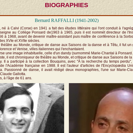
BIOGRAPHIES
Bernard RAFFALLI (1941-2002)
, né à Calvi (Corse) en 1941 a fait des études littéraire qui l'ont conduit à l'agré
seigne au Collège Ponsard de1963 à 1965, puis il est nommét directeur de l'Inst
6 à 1968, avant de devenir maître-assistant puis maître de conférence à la Sorbo
 des XVIe et XVIIe siècles.
théâtre au Monde, critique de danse aux Saisons de la danse et à Têtu, il fut un
orence et Venise, villes italiennes qui l'enchantaient.
orse une image inhabituelle, celle d'un dandy (surnommé Marie-Chantal à Ponsard..
te, il est chroniqueur de théâtre au Monde, et critique de danse aux Saisons de la 
. Il a participé à la collection Bouquins, avec "À la recherche du temps perdu", 
de l'Académie française en 1988. Il est l'auteur d'articles de l'Encyclopædia U
ia. Passionné de danse, il avait rédigé deux monographies, l'une sur Marie-Cla
-Claude Gallotta.
is, à l'âge de 61 ans.