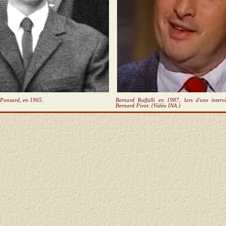
 Ponsard, en 1965.
Bernard Raffalli en 1987, lors d'une intervi
Bernard Pivot. (Vidéo INA.)