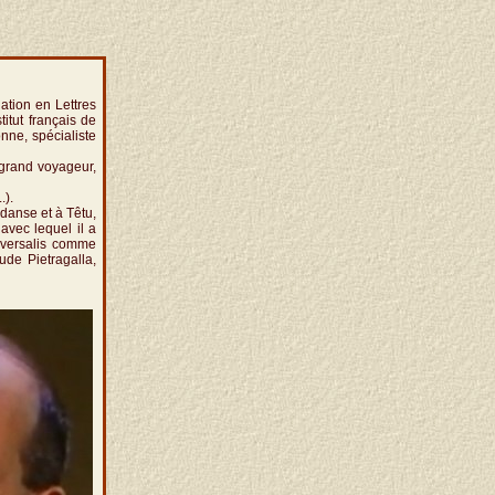
gation en Lettres
itut français de
nne, spécialiste
 grand voyageur,
.).
danse et à Têtu,
avec lequel il a
niversalis comme
ude Pietragalla,