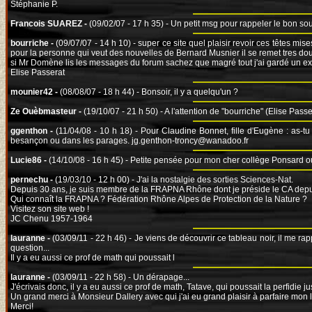
Stéphanie P.
Francois SUAREZ -
(09/02/07 - 17 h 35) - Un petit msg pour rappeler le bon s
bourriche -
(09/07/07 - 14 h 10) - super ce site quel plaisir revoir ces têtes 
pour la personne qui veut des nouvelles de Bernard Musnier il se remet tres do
si Mr Domène lis les messages du forum sachez que magré tout j'ai gardé un exc
Elise Passerat
mounier42 -
(08/08/07 - 18 h 44) - Bonsoir, il y a quelqu'un ?
Ze Ouèbmasteur -
(19/10/07 - 21 h 50) - A l'attention de "bourriche" (Elise Pa
ggenthon -
(11/04/08 - 10 h 18) - Pour Claudine Bonnet, fille d'Eugène : as-t
besançon ou dans les parages. jg.genthon-troncy@wanadoo.fr
Lucie86 -
(14/10/08 - 16 h 45) - Petite pensée pour mon cher collège Ponsard où
pernechu -
(19/03/10 - 12 h 00) - J'ai la nostalgie des sorties Sciences-Nat.
Depuis 30 ans, je suis membre de la FRAPNA Rhône dont je préside le CA depu
Qui connaît la FRAPNA ? Fédération Rhône Alpes de Protection de la Nature ?
Visitez son site web !
JC Chenu 1957-1964
lauranne -
(03/09/11 - 22 h 46) - Je viens de découvrir ce tableau noir, il me ra
question...
Il y a eu aussi ce prof de math qui poussait l
lauranne -
(03/09/11 - 22 h 58) - Un dérapage...
J'écrivais donc, il y a eu aussi ce prof de math, Tatave, qui poussait la perfidie 
Un grand merci à Monsieur Dallery avec qui j'ai eu grand plaisir à parfaire mon
Merci!