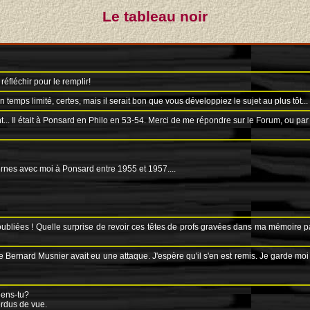
Le tableau noir
réfléchir pour le remplir!
 temps limité, certes, mais il serait bon que vous développiez le sujet au plus tôt...
 était à Ponsard en Philo en 53-54. Merci de me répondre sur le Forum, ou par la 
ernes avec moi à Ponsard entre 1955 et 1957....
oubliées ! Quelle surprise de revoir ces têtes de profs gravées dans ma mémoire p
e Bernard Musnier avait eu une attaque. J'espère qu'il s'en est remis. Je garde moi a
iens-tu?
erdus de vue.