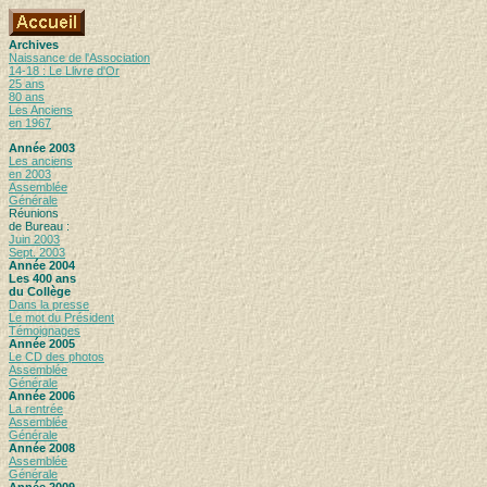
Archives
Naissance de l'Association
14-18 : Le Llivre d'Or
25 ans
80 ans
Les Anciens
en 1967
Année 2003
Les anciens
en 2003
Assemblée
Générale
Réunions
de Bureau :
Juin 2003
Sept. 2003
Année 2004
Les 400 ans
du Collège
Dans la presse
Le mot du Président
Témoignages
Année 2005
Le CD des photos
Assemblée
Générale
Année 2006
La rentrée
Assemblée
Générale
Année 2008
Assemblée
Générale
Année 2009