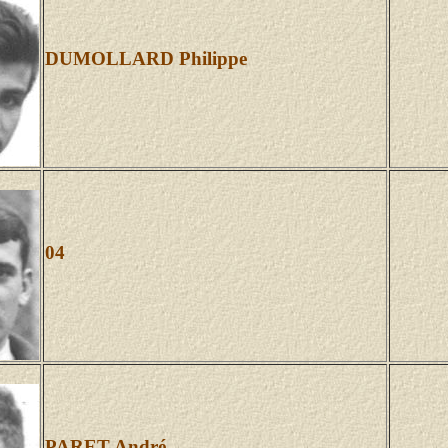
DUMOLLARD Philippe
04
PARET André