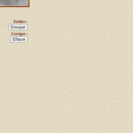
Valider :
Corriger :