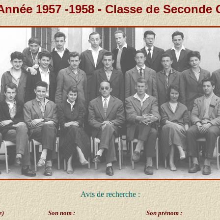
Année 1957 -1958 - Classe de Seconde 
Avis de recherche :
e)
Son nom :
Son prénom :