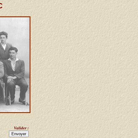
C
Valider :