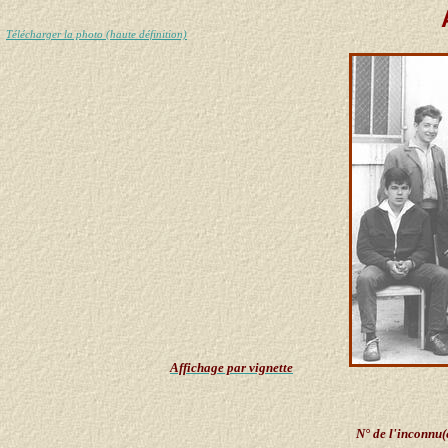
Télécharger la photo (haute définition)
Affichage par vignette
N° de l'inconnu(