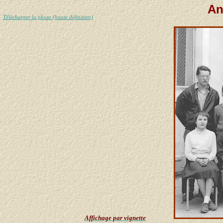
An
Télécharger la photo (haute définition)
Affichage par vignette