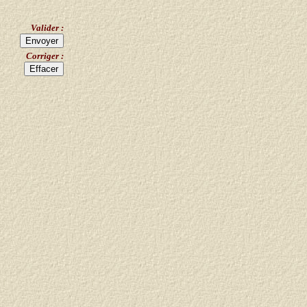
Valider :
Corriger :