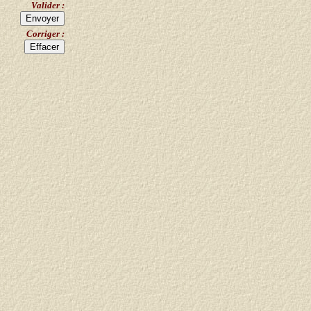
Valider :
Corriger :