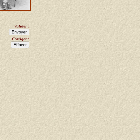
Valider :
Corriger :