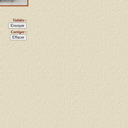
Valider :
Corriger :