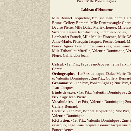
Prix : Mlle Poncet Agnès.
Tableau d’Honneur
Mlle Bonnet Jacqueline, Brousse Jean-Pierre, Cat
Brune, Cellery Bernard, Mlle Dentressangle Chris
Devise Pierre, Mlle Dulac Marie-Thérèse, Mlle Es
Suzanne, Fuges Jean-Jacques, Girardin Nicolas,
Lombardet Franck, Mlle Mallet Florence, Mlle N
Anne-Marie, Pétrequin Jacques, Pochet Gérard, M
Poncet Agnès, Prudhomme Jean-Yves, Sage Jean-Pi
Mlle Triboullet Mireille, Valentin Dominique, Ve
Pierre, Gaillardon Jean.
Calcul. -
1er Prix, Fage Jean-Jacques ; 2me Prix, 
Gérard.
Orthographe. -
1er Prix ex-æquo, Dulac Marie-Th
et Valentin Dominique ; 2mePrix, Collery Bernard
Grammaire. -
1er Prix, Poncet Agnès ; 2me Prix, 
Jean -Jacques.
Etude de texte. -
1er Prix, Valentin Dominique ; 
Prix, Sage Jean-Pierre.
Vocabulaire. -
1er Prix, Valentin Dominique ; 2me
Cellery Bernard.
Lecture. -
1er Prix, Bonnet Jacqueline ; 2me Prix,
Valentin Dominique.
Récitation. -
1er Prix, Valentin Dominique ; 2me 
ex-æquo, Fage Jean-Jacques, Bonnet Jacqueline e
Poncet Agnès.