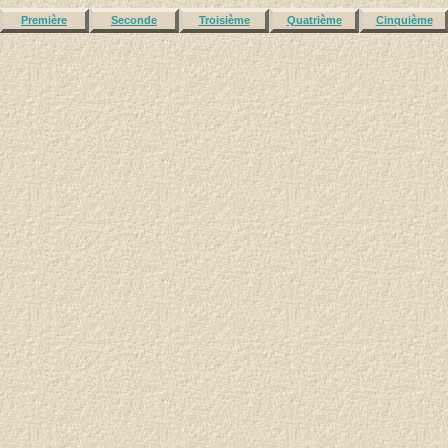
Première
Seconde
Troisième
Quatrième
Cinquième