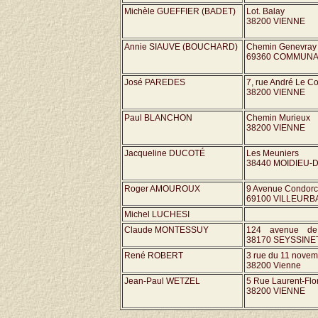
Michèle GUEFFIER (BADET)
Lot. Balay
38200 VIENNE
Annie SIAUVE (BOUCHARD)
Chemin Genevray
69360 COMMUN
José PAREDES
7, rue André Le Co
38200 VIENNE
Paul BLANCHON
Chemin Murieux
38200 VIENNE
Jacqueline DUCOTÉ
Les Meuniers
38440 MOIDIEU
Roger AMOUROUX
9 Avenue Condorc
69100 VILLEUR
Michel LUCHESI
Claude MONTESSUY
124 avenue de
38170 SEYSSINE
René ROBERT
3 rue du 11 nove
38200 Vienne
Jean-Paul WETZEL
5 Rue Laurent-Flo
38200 VIENNE