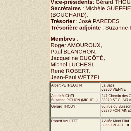
Vice-présidents
: Gérard THOU
Secrétaires
: Michèle GUEFFIE
(BOUCHARD),
Trésorier
: José PAREDES
Trésorière adjointe
: Suzanne
Membres
:
Roger AMOUROUX,
Paul BLANCHON,
Jacqueline DUCÔTÉ,
Michel LUCHESI,
René ROBERT.
Jean-Paul WETZEL
Albert PETREQUIN
La Bâtie
69200 VIENNE
André MICHEL
247 Chemin des C
Suzanne PICHON (MICHEL )
38370 ST CLAIR 
Gérard THOUY
80, rue du Buisso
69270 FONTAINE
Robert VALETTE
7 Allée Mont Pilat
38550 PEAGE DE