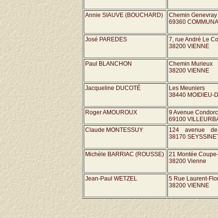
Annie SIAUVE (BOUCHARD)
Chemin Genevray
69360 COMMUN
José PAREDES
7, rue André Le Co
38200 VIENNE
Paul BLANCHON
Chemin Murieux
38200 VIENNE
Jacqueline DUCOTÉ
Les Meuniers
38440 MOIDIEU
Roger AMOUROUX
9 Avenue Condorc
69100 VILLEUR
Claude MONTESSUY
124 avenue de
38170 SEYSSINE
Michèle BARRIAC (ROUSSE)
21 Montée Coupe-
38200 Vienne
Jean-Paul WETZEL
5 Rue Laurent-Flo
38200 VIENNE