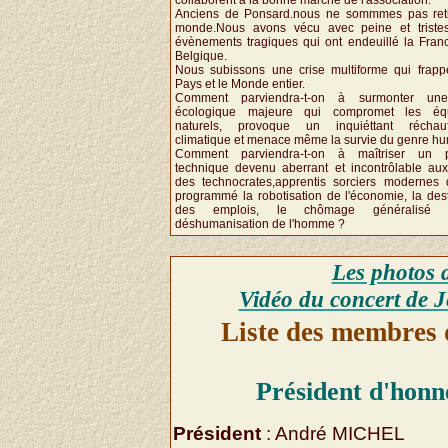
Anciens de Ponsard.nous ne sommmes pas ret
monde.Nous avons vécu avec peine et triste
évènements tragiques qui ont endeuillé la Franc
Belgique.
Nous subissons une crise multiforme qui frapp
Pays et le Monde entier.
Comment parviendra-t-on à surmonter une
écologique majeure qui compromet les équi
naturels, provoque un inquiéttant réchauf
climatique et menace même la survie du genre h
Comment parviendra-t-on à maîtriser un p
technique devenu aberrant et incontrôlable au
des technocrates,apprentis sorciers modernes 
programmé la robotisation de l'économie, la dest
des emplois, le chômage généralisé 
déshumanisation de l'homme ?
Les photos d
Vidéo du concert de Je
Liste des membres 
Président d'honn
Président
: André MICHEL