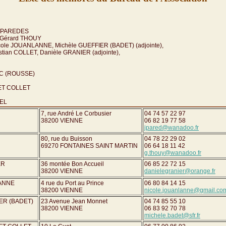
é PAREDES
 Gérard THOUY
cole JOUANLANNE, Michèle GUEFFIER (BADET) (adjointe),
istian COLLET, Danièle GRANIER (adjointe),
AC (ROUSSE)
LET COLLET
ZEL
7, rue André Le Corbusier
04 74 57 22 97
38200 VIENNE
06 82 19 77 58
jpared@wanadoo.fr
80, rue du Buisson
04 78 22 29 02
69270 FONTAINES SAINT MARTIN
06 64 18 11 42
g.thouy@wanadoo.fr
ER
36 montée Bon Accueil
06 85 22 72 15
38200 VIENNE
danielegranier@orange.fr
LANNE
4 rue du Port au Prince
06 80 84 14 15
38200 VIENNE
nicole.jouanlanne@gmail.co
IER (BADET)
23 Avenue Jean Monnet
04 74 85 55 10
38200 VIENNE
06 83 92 70 78
michele.badet@sfr.fr