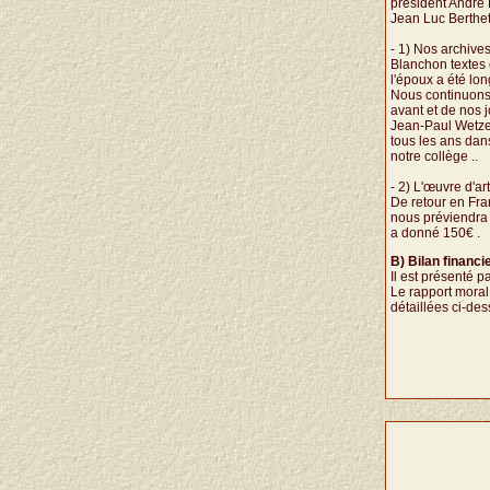
président André 
Jean Luc Berthet
- 1) Nos archives
Blanchon textes
l'époux a été lo
Nous continuons à
avant et de nos j
Jean-Paul Wetzel 
tous les ans dan
notre collège ..
- 2) L'œuvre d'a
De retour en Fra
nous préviendra 
a donné 150€ .
B) Bilan financi
Il est présenté pa
Le rapport moral
détaillées ci-des