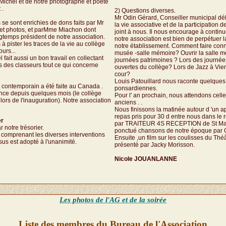
Michel et de notre photographe et poète
 .
2) Questions diverses.
Mr Odin Gérard, Conseiller municipal d
 se sont enrichies de dons faits par Mr
la vie associative et de la participation d
 et photos, et parMme Miachon dont
joint à nous. Il nous encourage à continue
ngtemps président de notre association.
notre association est bien de perpétuer
 pister les traces de la vie au collège
notre établissement. Comment faire conna
ours...
musée -salle mémoire? Ouvrir la salle m
fait aussi un bon travail en collectant
journées patrimoines ? Lors des journée
s des classeurs tout ce qui concerne
ouvertes du collège? Lors de Jazz à Vien
cour?
Louis Patouillard nous raconte quelque
rt contemporain a été faite au Canada .
ponsardiennes.
nce depuis quelques mois (le collège
Pour l' an prochain, nous attendons celle
lors de l'inauguration). Notre association
anciens . .
Nous finissons la matinée autour d 'un apér
repas pris pour 30 d entre nous dans le ré
er
par TRAITEUR 4S RECEPTION de St Mauri
r notre trésorier.
ponctué chansons de notre époque par G
 comprenant les diverses interventions
Ensuite ,un film sur les coulisses du Théâ
sus est adopté à l'unanimité.
présenté par Jacky Morisson.
Nicole JOUANLANNE
Les photos de l'AG et de la soirée
Liste des membres du Bureau de l'Association