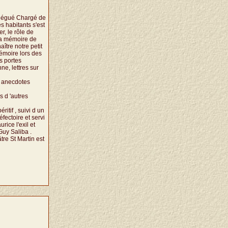
élégué Chargé de
es habitants s'est
r, le rôle de
 la mémoire de
ître notre petit
émoire lors des
s portes
ne, lettres sur
s anecdotes
s d 'autres
itif , suivi d un
fectoire et servi
ce l'exil et
uy Saliba .
tre St Martin est