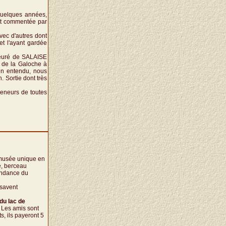
quelques années,
 et commentée par
vec d'autres dont
et l'ayant gardée
Prieuré de SALAISE
 de la Galoche à
en entendu, nous
 Sortie dont très
eneurs de toutes
musée unique en
e, berceau
endance du
savent
du lac de
 Les amis sont
s, ils payeront 5