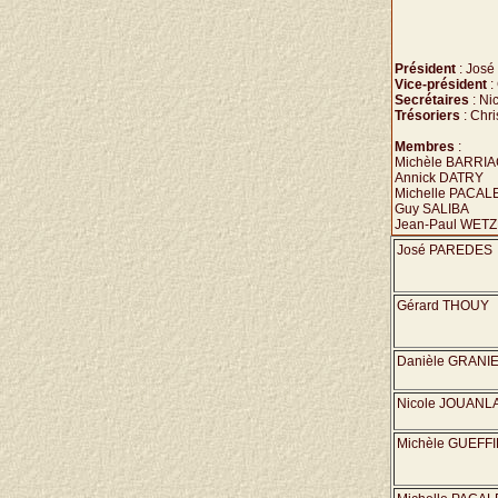
Président
: Jos
Vice-président
:
Secrétaires
: Ni
Trésoriers
: Chr
Membres
:
Michèle BARRI
Annick DATRY
Michelle PACA
Guy SALIBA
Jean-Paul WET
José PAREDES
Gérard THOUY
Danièle GRANI
Nicole JOUAN
Michèle GUEFF