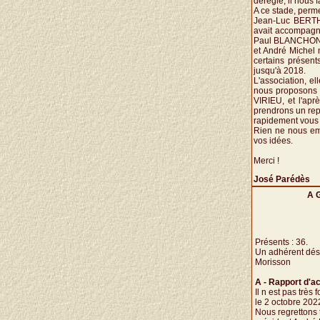
déréglé, il nous
A ce stade, perm
Jean-Luc BERTHE
avait accompagné
Paul BLANCHON
et André Michel 
certains présent
jusqu'à 2018.
L'association, el
nous proposons 
VIRIEU, et l'ap
prendrons un rep
rapidement vous a
Rien ne nous em
vos idées.
Merci !
José Parédès
A G
Présents : 36.
Un adhérent dési
Morisson
A - Rapport d'ac
Il n est pas très
le 2 octobre 202
Nous regrettons 