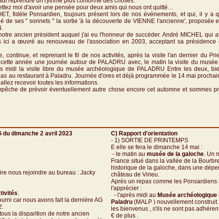
 faut reprendre un rythme plus conforme des choses.
ettez moi d'avoir une pensée pour deux amis qui nous ont quitté…
T, fidèle Ponsardien, toujours présent lors de nos événements, et qui, il y a 
 de ses " sonnets " la sortie 'à la découverte de VIENNE l'ancienne', proposée
.
notre ancien président auquel j'ai eu l'honneur de succéder. André MICHEL qui a
s ici a œuvré au renouveau de l'association en 2003, acceptant sa présidence 
le, continue, et reprenant le fil de nos activités, après la visite l'an dernier du 
cette année une journée autour de PALADRU avec, le matin la visite du musée
rès midi la visite libre du musée archéologique de PALADRU Entre les deux, bi
as au restaurant à Paladru. Journée d'ores et déjà programmée le 14 mai prochain.
llez recevoir toutes les informations.
pêche de prévoir éventuellement autre chose encore cet automne et sommes pr
 du dimanche 2 avril 2023
C) Rapport d'orientation
- 1) SORTIE DE PRINTEMPS
E elle se fera le dimanche 14 mai :
- le matin au
musée de la galoche
. Un 
France situé dans la vallée de la Bourbr
historique de la galoche, dans une dép
re nous rejoindre au bureau : Jacky
château de Virieu.
Après un repas comme les Ponsardiens 
l'apprécier :
tivités
.
- l'après midi au
Musée archéologique 
 fourni car nous avons fait la dernière AG
Paladru
(MALP ) nouvellement construit.
2.
les bienvenus , s'ils ne sont pas adhérent
tous la disparition de notre ancien
€ de plus .