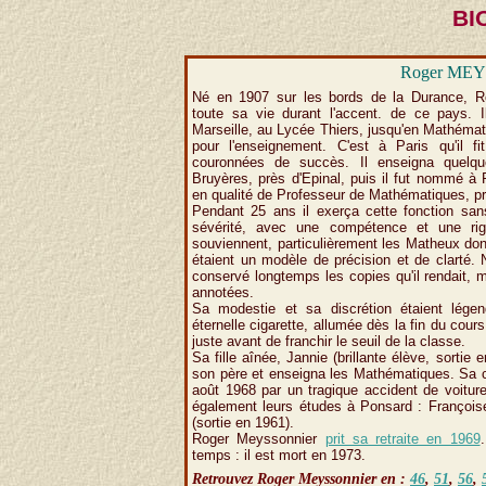
BI
Roger MEY
Né en 1907 sur les bords de la Durance, R
toute sa vie durant l'accent. de ce pays. Il
Marseille, au Lycée Thiers, jusqu'en Mathémati
pour l'enseignement. C'est à Paris qu'il fi
couronnées de succès. Il enseigna quelq
Bruyères, près d'Epinal, puis il fut nommé à
en qualité de Professeur de Mathématiques, pr
Pendant 25 ans il exerça cette fonction sa
sévérité, avec une compétence et une ri
souviennent, particulièrement les Matheux dont
étaient un modèle de précision et de clarté.
conservé longtemps les copies qu'il rendait, 
annotées.
Sa modestie et sa discrétion étaient lég
éternelle cigarette, allumée dès la fin du cour
juste avant de franchir le seuil de la classe.
Sa fille aînée, Jannie (brillante élève, sortie 
son père et enseigna les Mathématiques. Sa ca
août 1968 par un tragique accident de voitur
également leurs études à Ponsard : Françoise 
(sortie en 1961).
Roger Meyssonnier
prit sa retraite en 1969
temps : il est mort en 1973.
Retrouvez Roger Meyssonnier en :
46
,
51
,
56
,