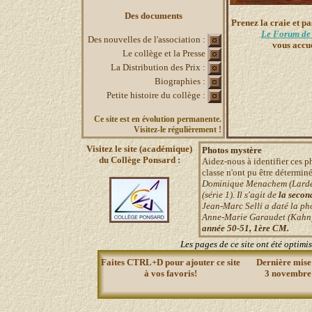
Des documents
Prenez la craie et pa
Le Forum de
Des nouvelles de l'association :
vous accuei
Le collège et la Presse
La Distribution des Prix :
Biographies :
Petite histoire du collège :
Ce site est en évolution permanente.
Visitez-le régulièrement !
Visitez le site (académique)
Photos mystère
du
Collège Ponsard :
Aidez-nous à identifier ces ph
classe n'ont pu être déterminé
Dominique Menachem (Lardet
(série 1). Il s'agit de
la second
Jean-Marc Selli a daté la phot
Anne-Marie Garaudet (Kahn) a
année 50-51, 1ère CM.
Les pages de ce site ont été optimi
Faites CTRL+D pour ajouter ce site
Dernière mise 
à vos favoris!
3 novembre