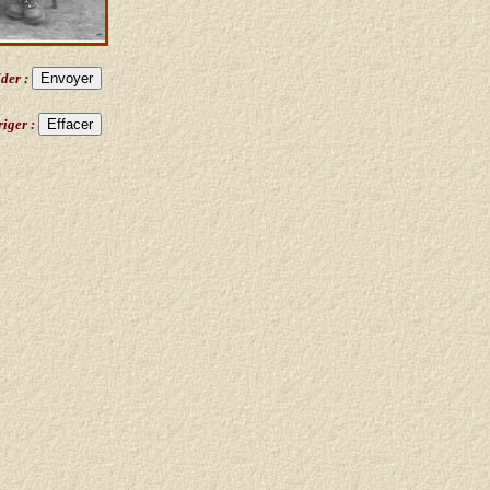
ider :
iger :