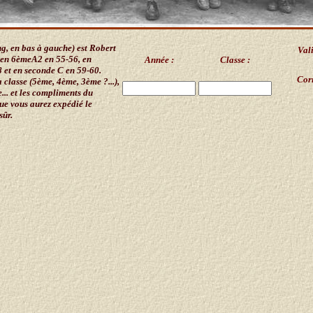
ng, en bas à gauche) est Robert
Val
t en 6èmeA2 en 55-56, en
Année :
Classe :
et en seconde C en 59-60.
Corr
a classe (5ème, 4ème, 3ème ?...),
... et les compliments du
e vous aurez expédié le
sûr.