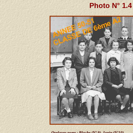
Photo N° 1.4
Quelques noms : Blache (N° 9), Janin (N°10),