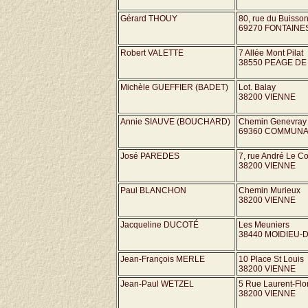
Gérard THOUY
80, rue du Buisso
69270 FONTAINE
Robert VALETTE
7 Allée Mont Pilat
38550 PEAGE DE
Michèle GUEFFIER (BADET)
Lot. Balay
38200 VIENNE
Annie SIAUVE (BOUCHARD)
Chemin Genevray
69360 COMMUN
José PAREDES
7, rue André Le Co
38200 VIENNE
Paul BLANCHON
Chemin Murieux
38200 VIENNE
Jacqueline DUCOTÉ
Les Meuniers
38440 MOIDIEU
Jean-François MERLE
10 Place St Louis
38200 VIENNE
Jean-Paul WETZEL
5 Rue Laurent-Flo
38200 VIENNE