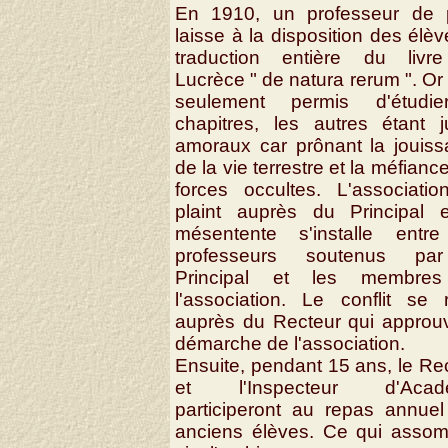
En 1910, un professeur de p
laisse à la disposition des élèv
traduction entière du livr
Lucrèce " de natura rerum ". Or i
seulement permis d'étudi
chapitres, les autres étant 
amoraux car prônant la jouis
de la vie terrestre et la méfianc
forces occultes. L'associati
plaint auprès du Principal e
mésentente s'installe entre
professeurs soutenus pa
Principal et les membre
l'association. Le conflit se 
auprès du Recteur qui approu
démarche de l'association.
Ensuite, pendant 15 ans, le Re
et l'Inspecteur d'Acad
participeront au repas annue
anciens élèves. Ce qui assom